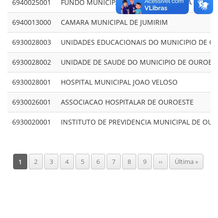
6940025001
FUNDO MUNICIPAL DE APOSENTADORIA E PENSA
6940013000
CAMARA MUNICIPAL DE JUMIRIM
6930028003
UNIDADES EDUCACIONAIS DO MUNICIPIO DE O
6930028002
UNIDADE DE SAUDE DO MUNICIPIO DE OUROES
6930028001
HOSPITAL MUNICIPAL JOAO VELOSO
6930026001
ASSOCIACAO HOSPITALAR DE OUROESTE
6930020001
INSTITUTO DE PREVIDENCIA MUNICIPAL DE OU
Pagination
Página
1
Page
2
Page
3
Page
4
Page
5
Page
6
Page
7
Page
8
Page
9
Próxima
››
Última
Última »
atual
página
página