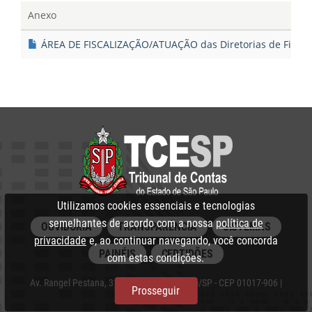
Anexo
ÁREA DE FISCALIZAÇÃO/ATUAÇÃO das Diretorias de Fiscali
Utilizamos cookies essenciais e tecnologias
semelhantes de acordo com a nossa
política de
OUVIDORIA
TRANSPARÊNCIA
SISTEMAS
privacidade
e, ao continuar navegando, você concorda
PAINÉIS
CERTIDÕES
com estas condições.
Av. Rangel Pestana, 315 - Centro, São Paulo/SP - CEP 01017-906 |
Prosseguir
PABX: 3292‑3266