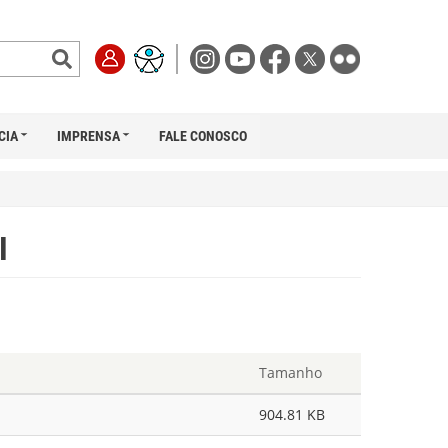
CIA
IMPRENSA
FALE CONOSCO
I
Tamanho
904.81 KB