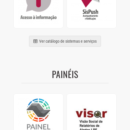
termos da Lei nº
Acompanhamento e
12.527/2011
Notificações de
relatórios, processos e
comunicados
Ver catálogo de sistemas e serviços
PAINÉIS
Painel Clima SP
Visor
Painel com dados de
Visão Social de
como os Municípios
Relatórios de Alertas
estão se preparando
LRF.
para as mudanças