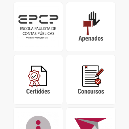
EPCP
Apenados
Escola Paulista de
Impedimentos de
Contas Públicas
Contrato / Licitação,
Presidente Washington
Certificado de
Luís.
Apenamento e
Impedimento de
Repasse
Certidões
Concursos
Certidão Negativa de
Concursos encerrados,
Contas Julgadas
em andamento e
Irregulares e Certidão de
abertos do Tribunal de
Tempo de Contribuição
Contas do Estado de São
Paulo
Acesso à Informação
PUSH
Pedidos de Acesso nos
Sistema de