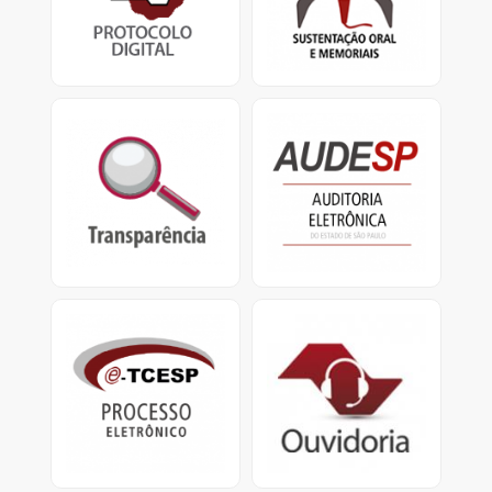
TCESP.
defensores
e apresentação de
memoriais.
Transparência
Audesp
Portal da Transparência
O Sistema de Auditoria
do TCESP e Portal da
Eletrônica visa coletar
Transparência Municipal
dados das entidades
jurisdicionadas.
e-TCESP
Ouvidoria
Sistema de Processo
Ouvidoria do
Eletrônico
TCESP: Central de
Atendimento
0800.800.7575