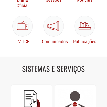
Sessões
Notícias
Diário
Oficial
TV TCE
Comunicados
Publicações
SISTEMAS E SERVIÇOS
Protocolo Digital
Sustentação Oral e
Memoriais
Cadastre e consulte
documentos enviados ao
Sustentações orais dos