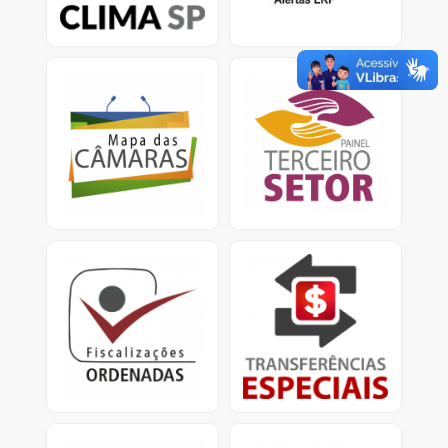
climáticas.
Mapa das Câmaras
Painel Terceiro Setor
Informações sobre Gasto
A plataforma apresenta
com pessoal e custeio
dados e informações
no Legislativo nos
sobre os ajustes com
municípios.
entidades do Terceiro
Setor.
Fiscalizações Ordenadas
Transferências Especiais
Relatórios consolidados
Apresenta informações
para divulgação
detalhadas sobre as
de resultados e
transferências especiais,
providências cabíveis.
conhecidas como
emendas pix.<
Obras Paralisadas
Mapa da Dívida Ativa