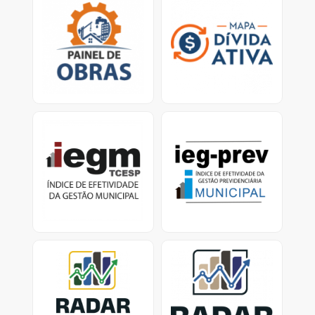
Mapa virtual que
Ferramenta traz dados
permite que o cidadão
sobre os esforços dos
verifique obras em
municípios para
atraso e/ou paralisadas.
recuperar valores
devidos ao erário.<
IEGM
IEG-Prev Municipal:
Índice de Efetividade da
Índice de Efetividade da
Gestão Previdenciária
Gestão Municipal -
Dados e Relatórios
Previdência Municipal -
dados dos Municípios
com RPPS ativo
Radar nacional dos
Radar dos investimentos
investimentos dos RPPS
dos RPPS-SP
Consolidação dos
Painel de investimentos
investimentos dos RPPS
dos Regimes Próprios de