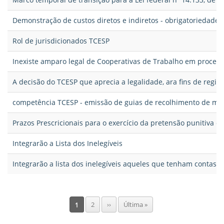
Demonstração de custos diretos e indiretos - obrigatoriedade
Rol de jurisdicionados TCESP
Inexiste amparo legal de Cooperativas de Trabalho em procedim
A decisão do TCESP que aprecia a legalidade, ara fins de regi
competência TCESP - emissão de guias de recolhimento de multa
Prazos Prescricionais para o exercício da pretensão punitiva e 
Integrarão a Lista dos Inelegíveis
Integrarão a lista dos inelegíveis aqueles que tenham contas 
Pagination
Página
1
Page
2
Próxima
››
Última
Última »
atual
página
página