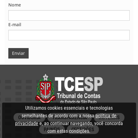
Nome
E-mail
Enviar
Utilizamos cookies essenciais e tecnologias
semelhantes de acordo com a nossa
política de
OUVIDORIA
TRANSPARÊNCIA
SISTEMAS
privacidade
e, ao continuar navegando, você concorda
PAINÉIS
CERTIDÕES
com estas condições.