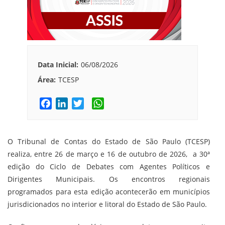
Data Inicial:
06/08/2026
Área:
TCESP
F
L
T
W
a
i
w
h
c
n
i
a
e
k
t
t
O Tribunal de Contas do Estado de São Paulo (TCESP)
b
e
t
s
realiza, entre 26 de março e 16 de outubro de 2026, a 30ª
o
d
e
A
edição do Ciclo de Debates com Agentes Políticos e
o
I
r
p
Dirigentes Municipais. Os encontros regionais
k
n
p
programados para esta edição acontecerão em municípios
jurisdicionados no interior e litoral do Estado de São Paulo.