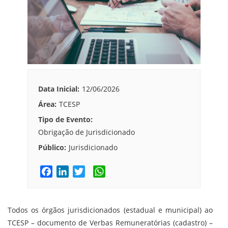
Data Inicial:
12/06/2026
Área:
TCESP
Tipo de Evento:
Obrigação de Jurisdicionado
Público:
Jurisdicionado
F
L
T
W
a
i
w
h
c
n
i
a
e
k
t
t
Todos os órgãos jurisdicionados (estadual e municipal) ao
b
e
t
s
TCESP – documento de Verbas Remuneratórias (cadastro) –