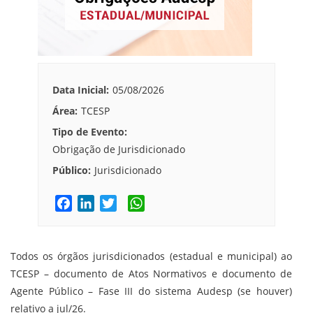
Data Inicial:
05/08/2026
Área:
TCESP
Tipo de Evento:
Obrigação de Jurisdicionado
Público:
Jurisdicionado
F
L
T
W
a
i
w
h
c
n
i
a
e
k
t
t
Todos os órgãos jurisdicionados (estadual e municipal) ao
b
e
t
s
TCESP – documento de Atos Normativos e documento de
o
d
e
A
Agente Público – Fase III do sistema Audesp (se houver)
o
I
r
p
relativo a jul/26.