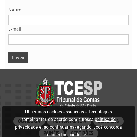
Nome
E-mail
Enviar
Utilizamos cookies essenciais e tecnologias
semelhantes de acordo com a nossa
política de
OUVIDORIA
TRANSPARÊNCIA
SISTEMAS
privacidade
e, ao continuar navegando, você concorda
PAINÉIS
CERTIDÕES
com estas condições.