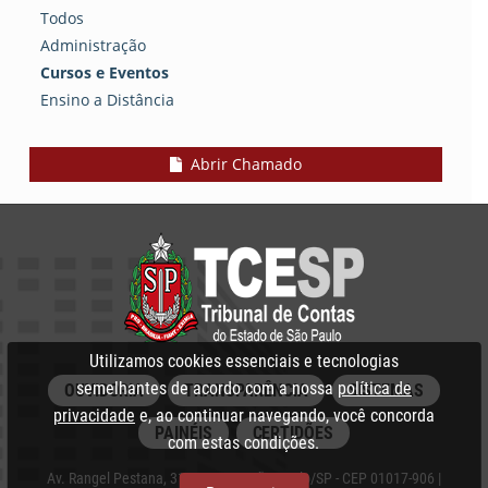
Todos
Administração
Cursos e Eventos
Ensino a Distância
Abrir Chamado
Utilizamos cookies essenciais e tecnologias
semelhantes de acordo com a nossa
política de
OUVIDORIA
TRANSPARÊNCIA
SISTEMAS
privacidade
e, ao continuar navegando, você concorda
PAINÉIS
CERTIDÕES
com estas condições.
Av. Rangel Pestana, 315 - Centro, São Paulo/SP - CEP 01017-906 |