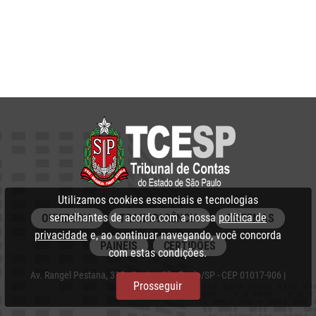
Utilizamos cookies essenciais e tecnologias
semelhantes de acordo com a nossa
política de
OUVIDORIA
TRANSPARÊNCIA
SISTEMAS
privacidade
e, ao continuar navegando, você concorda
PAINÉIS
CERTIDÕES
com estas condições.
Av. Rangel Pestana, 315 - Centro, São Paulo/SP - CEP 01017-906 |
Prosseguir
PABX: 3292‑3266