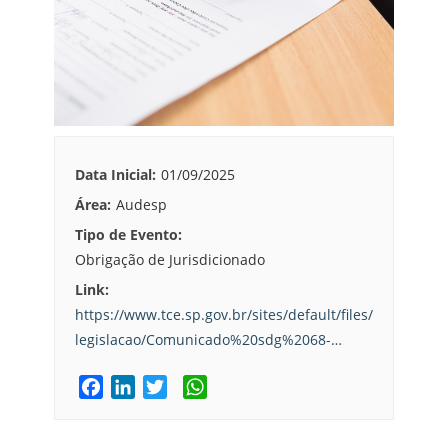
Data Inicial:
01/09/2025
Área:
Audesp
Tipo de Evento:
Obrigação de Jurisdicionado
Link:
https://www.tce.sp.gov.br/sites/default/files/
legislacao/Comunicado%20sdg%2068-…
F
L
T
W
a
i
w
h
c
n
i
a