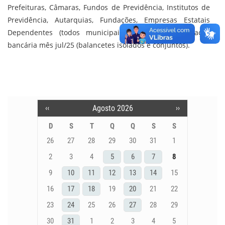
e
k
t
t
Prefeituras, Câmaras, Fundos de Previdência, Institutos de
b
e
t
s
Previdência, Autarquias, Fundações, Empresas Estatais
o
d
e
A
Dependentes (todos municipais): envio da conciliação
o
I
r
p
bancária mês jul/25 (balancetes isolados e conjuntos).
k
n
p
‹‹
Agosto 2026
››
Pagination
D
S
T
Q
Q
S
S
26
27
28
29
30
31
1
2
3
4
5
6
7
8
9
10
11
12
13
14
15
16
17
18
19
20
21
22
23
24
25
26
27
28
29
30
31
1
2
3
4
5