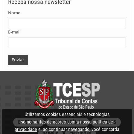
Receba nossa newsletter
Nome
E-mail
Enviar
Utilizamos cookies essenciais e tecnologias
semelhantes de acordo com a nossa
política de
OUVIDORIA
TRANSPARÊNCIA
SISTEMAS
privacidade
e, ao continuar navegando, você concorda
PAINÉIS
CERTIDÕES