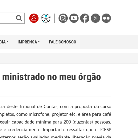
CIA
IMPRENSA
FALE CONOSCO
s ministrado no meu órgão
cia deste Tribunal de Contas, com a proposta do curso
ompletos, como microfone, projetor
etc. e área para café
possuir capacidade mínima para 200 (duzentas) pessoas,
afé e credenciamento. Importante ressaltar que o TCESP
xternos serão avaliadas mediante liberação prévia da