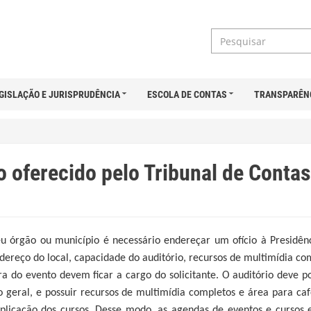
GISLAÇÃO E JURISPRUDÊNCIA
ESCOLA DE CONTAS
TRANSPARÊN
o oferecido pelo Tribunal de Conta
eu órgão ou município é necessário endereçar um ofício à Presidên
ndereço do local, capacidade do auditório, recursos de multimídia c
ura do evento devem ficar a cargo do solicitante. O auditório deve 
o geral, e possuir recursos de multimídia completos e área para c
licação dos cursos. Desse modo, as agendas de eventos e cursos e