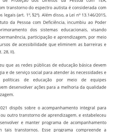
nal de Proteção dos Direitos da Pessoa com TEA,
om transtorno do espectro autista é considerada com
 legais (art. 1º, §2º). Além disso, a Lei nº 13.146/2015,
uto da Pessoa com Deficiência, incumbiu ao Poder
primoramento dos sistemas educacionais, visando
 permanência, participação e aprendizagem, por meio
cursos de acessibilidade que eliminem as barreiras e
28, II).
eceu que as redes públicas de educação básica devem
gia e de serviço social para atender às necessidades e
as políticas de educação por meio de equipes
devem desenvolver ações para a melhoria da qualidade
izagem.
/2021 dispôs sobre o acompanhamento integral para
 ou outro transtorno de aprendizagem. e estabeleceu
esenvolver e manter programa de acompanhamento
m tais transtornos. Esse programa compreende a