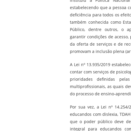
instituiu a Política Nacio
estabelecendo que a pessoa c
deficiência para todos os efeitos
também conhecida como Estat
Público, dentre outros, o a
garantir condições de acesso,
da oferta de serviços e de re
promovam a inclusão plena (art. 
A Lei nº 13.935/2019 estabel
contar com serviços de psicolo
prioridades definidas pel
multiprofissionais, as quais 
do processo de ensino-aprend
Por sua vez, a Lei nº 14.254
educandos com dislexia, TDAH
que o poder público deve d
integral para educandos co