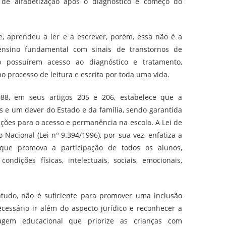
o de alfabetização após o diagnóstico e começo do
e, aprendeu a ler e a escrever, porém, essa não é a
ensino fundamental com sinais de transtornos de
 possuírem acesso ao diagnóstico e tratamento,
no processo de leitura e escrita por toda uma vida.
988, em seus artigos 205 e 206, estabelece que a
s e um dever do Estado e da família, sendo garantida
ções para o acesso e permanência na escola. A Lei de
 Nacional (Lei nº 9.394/1996), por sua vez, enfatiza a
ue promova a participação de todos os alunos,
ndições físicas, intelectuais, sociais, emocionais,
ontudo, não é suficiente para promover uma inclusão
ecessário ir além do aspecto jurídico e reconhecer a
gem educacional que priorize as crianças com