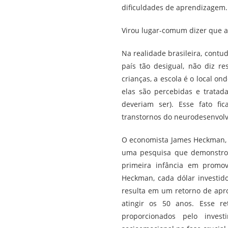
dificuldades de aprendizagem.
Virou lugar-comum dizer que a
Na realidade brasileira, contu
país tão desigual, não diz r
crianças, a escola é o local on
elas são percebidas e tratad
deveriam ser). Esse fato fi
transtornos do neurodesenvolv
O economista James Heckman, 
uma pesquisa que demonstrou 
primeira infância em promov
Heckman, cada dólar investid
resulta em um retorno de apr
atingir os 50 anos. Esse re
proporcionados pelo inves