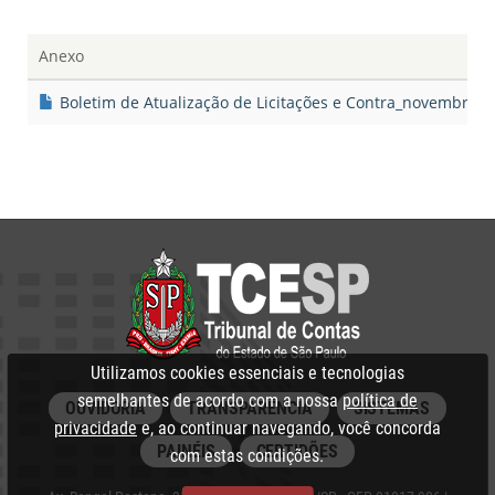
Anexo
Boletim de Atualização de Licitações e Contra_novembro.p
Utilizamos cookies essenciais e tecnologias
semelhantes de acordo com a nossa
política de
OUVIDORIA
TRANSPARÊNCIA
SISTEMAS
privacidade
e, ao continuar navegando, você concorda
PAINÉIS
CERTIDÕES
com estas condições.