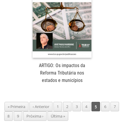
ARTIGO: Os impactos da
Reforma Tributária nos
estados e municípios
Pagination
Primeira
« Primeira
Página
‹ Anterior
Page
1
Page
2
Page
3
Page
4
Página
5
Page
6
Page
7
página
anterior
atual
Page
8
Page
9
Próxima
Próxima ›
Última
Última »
página
página