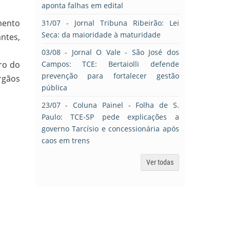
aponta falhas em edital
mento
31/07
- Jornal Tribuna Ribeirão: Lei
Seca: da maioridade à maturidade
ntes,
03/08
- Jornal O Vale - São José dos
ro do
Campos: TCE: Bertaiolli defende
prevenção para fortalecer gestão
rgãos
pública
.
23/07
- Coluna Painel - Folha de S.
Paulo: TCE-SP pede explicações a
governo Tarcísio e concessionária após
caos em trens
Ver todas