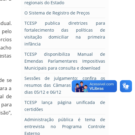
regionais do Estado
O Sistema de Registro de Preços
dual.
TCESP publica diretrizes para
fortalecimento das políticas de
 pelo
visitação domiciliar na primeira
rcios
infância
 acho
TCESP disponibiliza Manual de
estas
Emendas Parlamentares Impositivas
Municipais para consulta e download
Sessões de julgamento: confira os
de se
resumos das Câmaras e do Pleno dos
ara a
dias 05/12 e 06/12
al de
TCESP lança página unificada de
 para
certidões
são”,
Administração pública é tema de
entrevista no Programa Controle
Externo