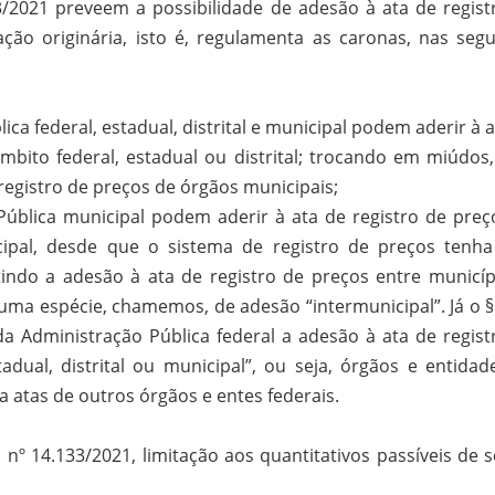
133/2021 preveem a possibilidade de adesão à ata de regist
ação originária, isto é, regulamenta as caronas, nas segu
ca federal, estadual, distrital e municipal podem aderir à 
bito federal, estadual ou distrital; trocando em miúdos,
 registro de preços de órgãos municipais;
ública municipal podem aderir à ata de registro de preç
ipal, desde que o sistema de registro de preços tenha
itindo a adesão à ata de registro de preços entre municíp
ma espécie, chamemos, de adesão “intermunicipal”. Já o §
a Administração Pública federal a adesão à ata de regist
dual, distrital ou municipal”, ou seja, órgãos e entidad
a atas de outros órgãos e entes federais.
i nº 14.133/2021, limitação aos quantitativos passíveis de 