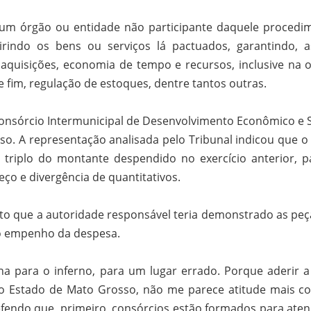
um órgão ou entidade não participante daquele procedi
quirindo os bens ou serviços lá pactuados, garantindo, a
 aquisições, economia de tempo e recursos, inclusive na 
le fim, regulação de estoques, dentre tantos outras.
Consórcio Intermunicipal de Desenvolvimento Econômico e S
o. A representação analisada pelo Tribunal indicou que o 
 triplo do montante despendido no exercício anterior, p
ço e divergência de quantitativos.
sto que a autoridade responsável teria demonstrado as peç
ao empenho da despesa.
 para o inferno, para um lugar errado. Porque aderir 
 Estado de Mato Grosso, não me parece atitude mais co
fendo que, primeiro, consórcios estão formados para aten