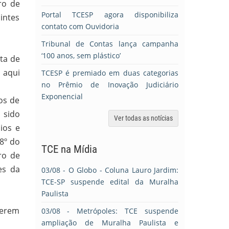
ro de
Portal TCESP agora disponibiliza
intes
contato com Ouvidoria
Tribunal de Contas lança campanha
‘100 anos, sem plástico’
ata de
 aqui
TCESP é premiado em duas categorias
no Prêmio de Inovação Judiciário
Exponencial
os de
 sido
Ver todas as notícias
ios e
8º do
TCE na Mídia
ro de
es da
03/08
- O Globo - Coluna Lauro Jardim:
TCE-SP suspende edital da Muralha
Paulista
serem
03/08
- Metrópoles: TCE suspende
ampliação de Muralha Paulista e