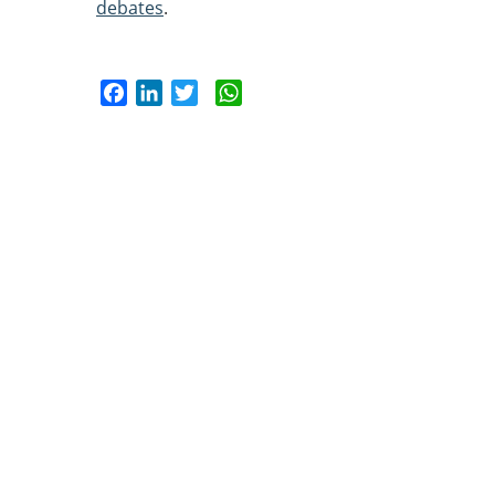
debates
.
Facebook
LinkedIn
Twitter
WhatsApp