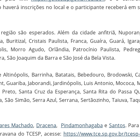
 haverá inscrições no local e o participante receberá em s
 região são esperados. Além da cidade anfitriã, Nuporan
Buritizal, Cristais Paulista, Franca, Guaíra, Guará, Igara
polis, Morro Agudo, Orlândia, Patrocínio Paulista, Pedreg
ira, São Joaquim da Barra e São José da Bela Vista.
Altinópolis, Barrinha, Batatais, Bebedouro, Brodowski, Ca
t, Guariba, Jaborandi, Jardinópolis, Luis Antonio, Mococa, 
ão Preto, Santa Cruz da Esperança, Santa Rita do Passa Qu
, São Simão, Serra Azul, Serrana, Sertãozinho, Taiuva, Taq
vares Machado
,
Dracena
,
Pindamonhagaba
e
Santos
. Para
aravana do TCESP, acesse:
https://www.tce.sp.gov.br/tcesp-