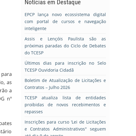
Notícias em Destaque
EPCP lança novo ecossistema digital
com portal de cursos e navegação
inteligente
Assis e Lençóis Paulista são as
próximas paradas do Ciclo de Debates
do TCESP
Últimos dias para inscrição no Selo
TCESP Ouvidoria Cidadã
 para
Boletim de Atualização de Licitações e
o, as
Contratos – Julho 2026
rão a
TCESP atualiza lista de entidades
DG nº
proibidas de novos recebimentos e
repasses
Inscrições para curso ‘Lei de Licitações
bates
e Contratos Administrativos" seguem
tário
até dia 9 de agosto