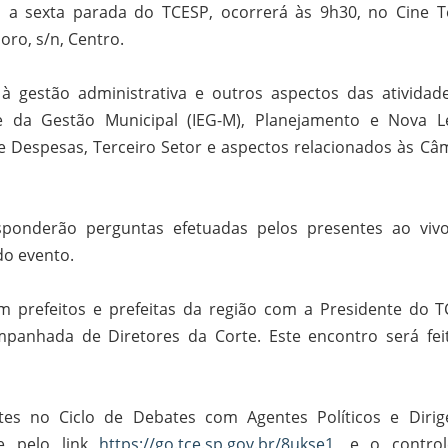
l, a sexta parada do TCESP, ocorrerá às 9h30, no Cine T
oro, s/n, Centro.
 à gestão administrativa e outros aspectos das atividad
dade da Gestão Municipal (IEG-M), Planejamento e Nova L
e Despesas, Terceiro Setor e aspectos relacionados às Câ
sponderão perguntas efetuadas pelos presentes ao viv
do evento.
 prefeitos e prefeitas da região com a Presidente do T
mpanhada de Diretores da Corte. Este encontro será fei
tes no Ciclo de Debates com Agentes Políticos e Dirig
te pelo link
https://go.tce.sp.gov.br/8ukse1
, e o contro