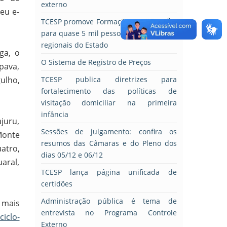
externo
eu e-
TCESP promove Formação QualificAÇÃO
para quase 5 mil pessoas em seis polos
regionais do Estado
ga, o
O Sistema de Registro de Preços
pava,
ulho,
TCESP publica diretrizes para
fortalecimento das políticas de
visitação domiciliar na primeira
infância
juru,
Sessões de julgamento: confira os
Monte
resumos das Câmaras e do Pleno dos
atro,
dias 05/12 e 06/12
uaral,
TCESP lança página unificada de
certidões
Administração pública é tema de
 mais
entrevista no Programa Controle
ciclo-
Externo