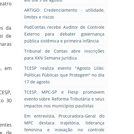
eatro
ARTIGO: Credenciamento - utilidade,
limites e riscos
PodContas recebe Auditor de Controle
es da
Externo para debater governança
ei de
pública sistêmica e primeira infância
maras
Tribunal de Contas abre inscrições
para XXIV Semana Jurídica
o, em
TCESP realiza evento "Agosto Lilás:
Políticas Públicas que Protegem" no dia
17 de agosto
CESP,
TCESP, MPC-SP e Fiesp promovem
evento sobre Reforma Tributária e seus
to 30
impactos nos municípios paulistas
Em entrevista, Procuradora-Geral do
MPC destaca trajetória, liderança
entes
feminina e inovação no controle
le de