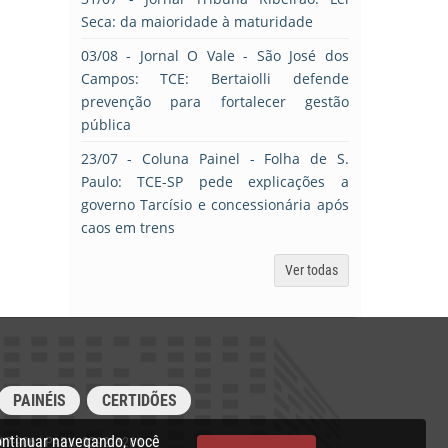
Seca: da maioridade à maturidade
03/08
- Jornal O Vale - São José dos
Campos: TCE: Bertaiolli defende
prevenção para fortalecer gestão
pública
23/07
- Coluna Painel - Folha de S.
Paulo: TCE-SP pede explicações a
governo Tarcísio e concessionária após
caos em trens
Ver todas
PAINÉIS
CERTIDÕES
ontinuar navegando, você
017-906 | PABX: 3292‑3266