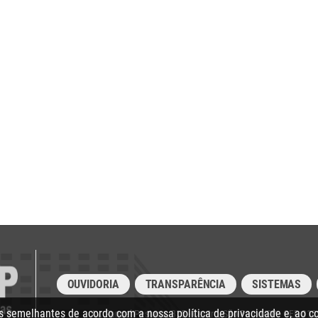
OUVIDORIA
TRANSPARÊNCIA
SISTEMAS
ias semelhantes de acordo com a nossa
política de privacidade
e, ao c
Av. Rangel Pestana, 315 - Centro, São Paulo/SP - CEP 01