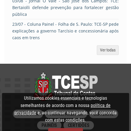
03/08
- Jornal O Vale - São José dos Campos: TCE:
Bertaiolli defende prevenção para fortalecer gestão
pública
23/07
- Coluna Painel - Folha de S. Paulo: TCE-SP pede
explicações a governo Tarcísio e concessionária após
caos em trens
Ver todas
Utilizamos cookies essenciais e tecnologias
semelhantes de acordo com a nossa
política de
privacidade
e, ao continuar navegando, você concorda
OUVIDORIA
TRANSPARÊNCIA
SISTEMAS
com estas condições.
PAINÉIS
CERTIDÕES