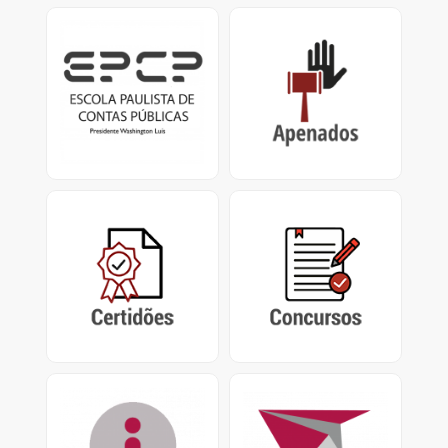
EPCP
Apenados
Escola Paulista de
Impedimentos de
Contas Públicas
Contrato / Licitação,
Presidente Washington
Certificado de
Luís.
Apenamento e
Impedimento de
Repasse
Certidões
Concursos
Certidão Negativa de
Concursos encerrados,
Contas Julgadas
em andamento e
Irregulares e Certidão de
abertos do Tribunal de
Tempo de Contribuição
Contas do Estado de São
Paulo
Acesso à Informação
PUSH
Pedidos de Acesso nos
Sistema de