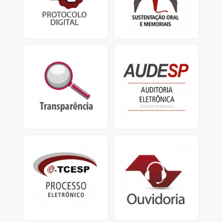
TCESP.
defensores
e apresentação de
memoriais.
Transparência
Audesp
Portal da Transparência
O Sistema de Auditoria
do TCESP e Portal da
Eletrônica visa coletar
Transparência Municipal
dados das entidades
jurisdicionadas.
e-TCESP
Ouvidoria
Sistema de Processo
Ouvidoria do
Eletrônico
TCESP: Central de
Atendimento
0800.800.7575