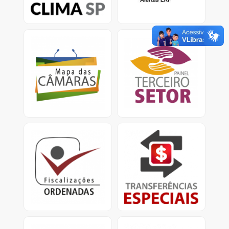
climáticas.
Mapa das Câmaras
Painel Terceiro Setor
Informações sobre Gasto
A plataforma apresenta
com pessoal e custeio
dados e informações
no Legislativo nos
sobre os ajustes com
municípios.
entidades do Terceiro
Setor.
Fiscalizações Ordenadas
Transferências Especiais
Relatórios consolidados
Apresenta informações
para divulgação
detalhadas sobre as
de resultados e
transferências especiais,
providências cabíveis.
conhecidas como
emendas pix.<
Obras Paralisadas
Mapa da Dívida Ativa