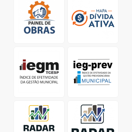
Mapa virtual que
Ferramenta traz dados
permite que o cidadão
sobre os esforços dos
verifique obras em
municípios para
atraso e/ou paralisadas.
recuperar valores
devidos ao erário.<
IEGM
IEG-Prev Municipal:
Índice de Efetividade da
Índice de Efetividade da
Gestão Previdenciária
Gestão Municipal -
Dados e Relatórios
Previdência Municipal -
dados dos Municípios
com RPPS ativo
Radar nacional dos
Radar dos investimentos
investimentos dos RPPS
dos RPPS-SP
Consolidação dos
Painel de investimentos
investimentos dos RPPS
dos Regimes Próprios de