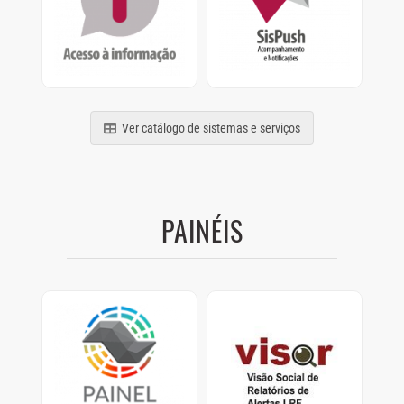
termos da Lei nº
Acompanhamento e
12.527/2011
Notificações de
relatórios, processos e
comunicados
Ver catálogo de sistemas e serviços
PAINÉIS
Painel Clima SP
Visor
Painel com dados de
Visão Social de
como os Municípios
Relatórios de Alertas
estão se preparando
LRF.
para as mudanças