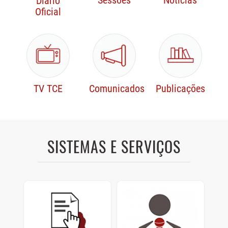
Sessões
Notícias
Diário
Oficial
TV TCE
Comunicados
Publicações
SISTEMAS E SERVIÇOS
Protocolo Digital
Sustentação Oral e
Memoriais
Cadastre e consulte
documentos enviados ao
Sustentações orais dos