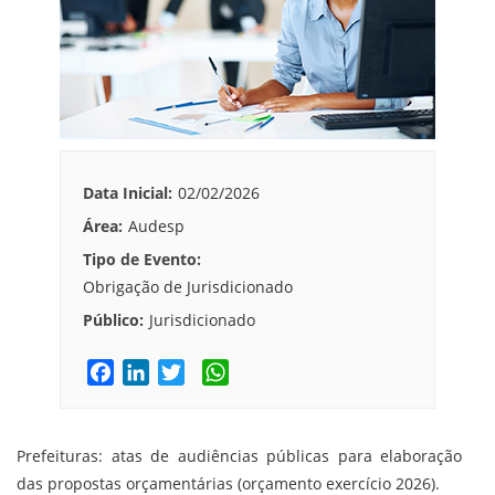
Data Inicial:
02/02/2026
Área:
Audesp
Tipo de Evento:
Obrigação de Jurisdicionado
Público:
Jurisdicionado
F
L
T
W
a
i
w
h
c
n
i
a
e
k
t
t
Prefeituras: atas de audiências públicas para elaboração
b
e
t
s
das propostas orçamentárias (orçamento exercício 2026).