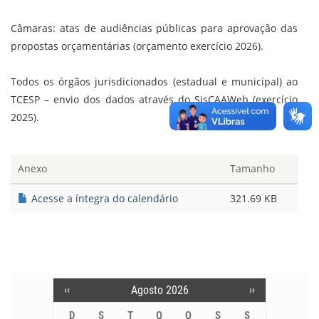
o
d
e
A
o
I
r
p
Câmaras: atas de audiências públicas para aprovação das
k
n
p
propostas orçamentárias (orçamento exercício 2026).
Todos os órgãos jurisdicionados (estadual e municipal) ao
TCESP – envio dos dados através do SisCAAWeb (exercício
2025).
Anexo
Tamanho
Acesse a íntegra do calendário
321.69 KB
‹‹
Agosto 2026
››
Pagination
D
S
T
Q
Q
S
S