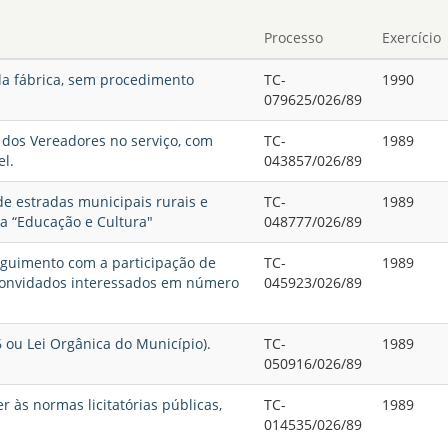
Processo
Exercício
 da fábrica, sem procedimento
TC-
1990
079625/026/89
s dos Vereadores no serviço, com
TC-
1989
l.
043857/026/89
e estradas municipais rurais e
TC-
1989
 “Educação e Cultura"
048777/026/89
eguimento com a participação de
TC-
1989
 convidados interessados em número
045923/026/89
86 ou Lei Orgânica do Município).
TC-
1989
050916/026/89
às normas licitatórias públicas,
TC-
1989
014535/026/89