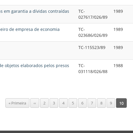
s em garantia a dívidas contraídas
TC-
1989
027617/026/89
lheiro de empresa de economia
TC-
1989
023686/026/89
TC-115523/89
1989
de objetos elaborados pelos presos
TC-
1988
031118/026/88
Primeira
« Primeira
Página
‹‹
Page
2
Page
3
Page
4
Page
5
Page
6
Page
7
Page
8
Page
9
Página
10
página
anterior
atual