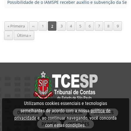
Possibilidade de o IAMSPE receber auxílio e subvenção da Sec
Pagination
Primeira
« Primeira
Página
‹‹
Page
1
Página
2
Page
3
Page
4
Page
5
Page
6
Page
7
Page
8
Page
9
página
anterior
atual
Próxima
››
Última
Última »
página
página
Utilizamos cookies essenciais e tecnologias
semelhantes de acordo com a nossa
política de
OUVIDORIA
TRANSPARÊNCIA
SISTEMAS
privacidade
e, ao continuar navegando, você concorda
PAINÉIS
CERTIDÕES
com estas condições.